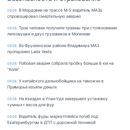
В Мордовии на трассе М-5 водитель МАЗа
06.08
спровоцировал смертельную аварию
Трое человек получили травмы при столкновении
06.08
легковушки и двух грузовиков в Могилеве
Во Фрунзенском районе Владимира МАЗ
06.08
протаранил Lada Vesta
Лобовая авария собрала пробку больше 8 км на
06.08
"Коле"
У китайского дальнобойщика на таможне в
06.08
Приморье изъяли деньги
Ha въeздax в Улaн-Удэ зaвepшaют ycтaнoвкy
06.08
«yмныx» вecoв для фyp
Водитель фуры маркетплейса погиб под
06.08
Екатеринбургом в ДТП с дорожной техникой