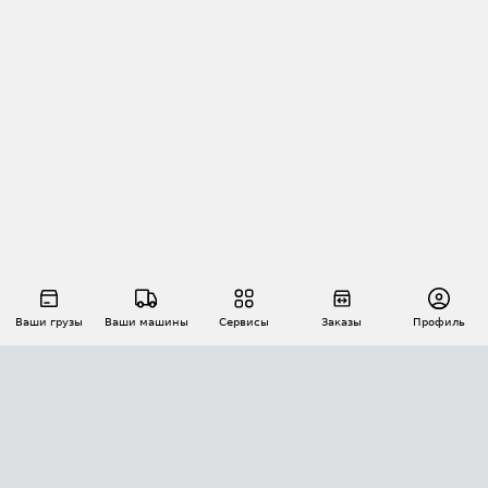
Ваши грузы
Ваши машины
Сервисы
Заказы
Профиль
АВТОМАТИЗАЦИЯ ПЕРЕВОЗОК
Площадки
Заказы
Торги
Тендеры
АТИ-Доки