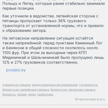
Польшу и Литву, которые ранее стабильно занимали
первые позиции.
Как уточнили в ведомстве, латвийская сторона с
пятницы пропускает только 36% грузового
транспорта от установленной нормы, что и привело
к образованию затора.
На литовском направлении ситуация остаётся
также напряжённой: перед пунктами Каменный Лог
и Бенякони в общей сложности скопилось около
1100 фур. При этом за выходные через КПП
Мядининкай и Шальчининкай было пропущено лишь
12% и 27% грузовиков соответственно.
prodelo.by
очереди на границе
международные автоперевозки
гпк беларуси
белорусско-латвийская граница
белорусско-литовская граница
беларусь
латвия
литва
прибалтика
56 просмотров всего.