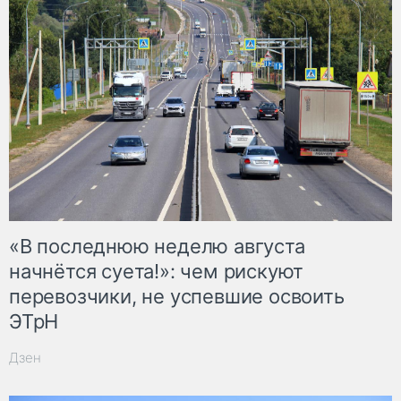
«В последнюю неделю августа
начнётся суета!»: чем рискуют
перевозчики, не успевшие освоить
ЭТрН
Дзен