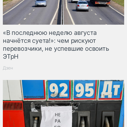
«В последнюю неделю августа
начнётся суета!»: чем рискуют
перевозчики, не успевшие освоить
ЭТрН
Дзен