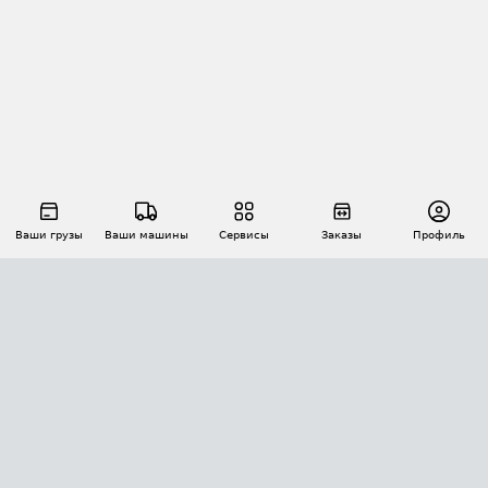
Ваши грузы
Ваши машины
Сервисы
Заказы
Профиль
АВТОМАТИЗАЦИЯ ПЕРЕВОЗОК
Площадки
Заказы
Торги
Тендеры
АТИ-Доки
GPS-мониторинг
АТИ Мессенджер
Цепочки грузов
API ATI.SU