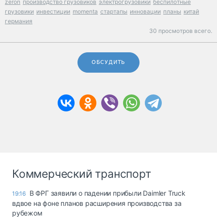
zeron
производство грузовиков
электрогрузовики
беспилотные
грузовики
инвестиции
momenta
стартапы
инновации
планы
китай
германия
30 просмотров всего.
ОБСУДИТЬ
Коммерческий транспорт
В ФРГ заявили о падении прибыли Daimler Truck
19:16
вдвое на фоне планов расширения производства за
рубежом