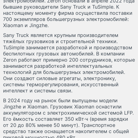
электромобилей. Zeron основали в апреле 2022 года
бывшие руководители Sany Truck и TuSimple. К
настоящему моменту фирма осуществила поставки
700 экземпляров большегрузных электромобилей:
Xiaoman и Jingzhe.
Sany Truck является крупным производителем
тяжёлых грузовиков и строительной техники.
TuSimple занимается разработкой и производством
беспилотных грузовых автомобилей. В компании
Zeron работают примерно 200 сотрудников, которые
занимаются разработкой интеллектуальных
технологий для большегрузных электромобилей.
Они создают силовые агрегаты, электронику,
системы терморегулирования, искусственный
интеллект и системы связи.
В 2024 году на рынок были выпущены модели
Jingzhe и Xiaoman. Грузовик Xiaoman оснастили
аккумулятором с электрохимической системой LFP.
Его ёмкость составляет 350 кВт·ч (время зарядки
от 20 до 80% менее 50 минут). Транспортное
средство также оснащается накопителем с общей
пиковой мощностью 480 кВт.