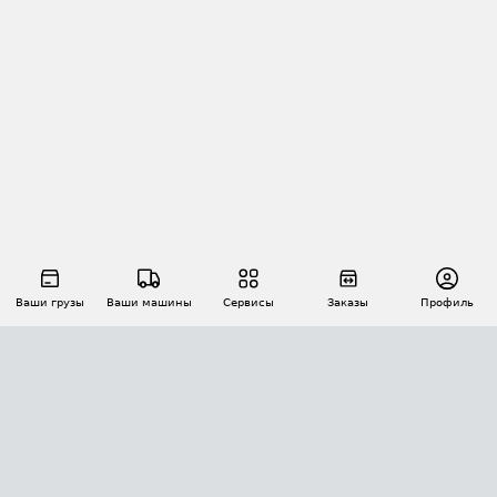
Ваши грузы
Ваши машины
Сервисы
Заказы
Профиль
АВТОМАТИЗАЦИЯ ПЕРЕВОЗОК
Площадки
Заказы
Торги
Тендеры
АТИ-Доки
GPS-мониторинг
АТИ Мессенджер
Цепочки грузов