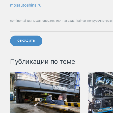
mosautoshina.ru
continental
шины для спецтехники
награды
kalmar
погрузочно-разг
ОБСУДИТЬ
Публикации по теме