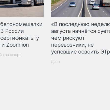
 бетономешалки
«В последнюю недел
 В России
августа начнётся суета
 сертификаты у
чем рискуют
 и Zoomlion
перевозчики, не
успевшие освоить ЭТ
й транспорт
Дзен