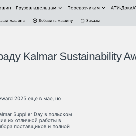
ашин
Грузовладельцам
Перевозчикам
АТИ-Доки
А
Ваши машины
Добавить машину
Заказы
аду Kalmar Sustainability A
 Award 2025 еще в мае, но
lmar Supplier Day в польском
ние их отличной работы в
ыбора поставщиков и полной