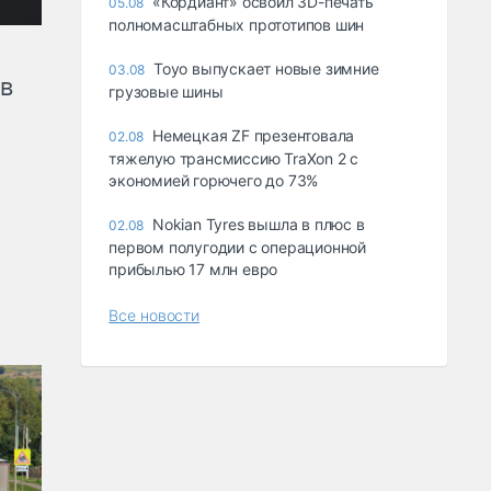
«Кордиант» освоил 3D-печать
05.08
полномасштабных прототипов шин
Toyo выпускает новые зимние
03.08
ов
грузовые шины
Немецкая ZF презентовала
02.08
тяжелую трансмиссию TraXon 2 с
экономией горючего до 73%
Nokian Tyres вышла в плюс в
02.08
первом полугодии с операционной
прибылью 17 млн евро
Все новости