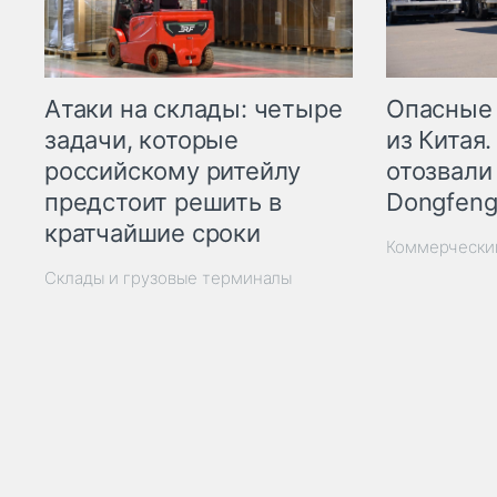
Опасные
Атаки на склады: четыре
из Китая.
задачи, которые
отозвали
российскому ритейлу
Dongfeng
предстоит решить в
кратчайшие сроки
Коммерчески
Склады и грузовые терминалы