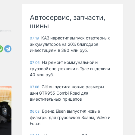
Автосервис, запчасти,
шины
всего.
КАЗ нарастит выпуск стартерных
07:19
аккумуляторов на 20% благодаря
инвестициям в 380 млн руб.
На ремонт коммунальной и
07:06
грузовой спецтехники в Туле выделили
40 млн руб.
Giti выпустила новые размеры
07.08
шин GTR955 Combi Road для
вместительных прицепов
Бренд Eisen выпустил новые
06.08
фильтры для грузовиков Scania, Volvo и
Foton