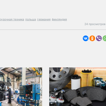
рузочная техника
польша
германия
финляндия
24 просмотров 