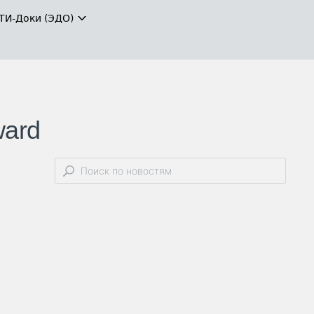
ТИ-Доки (ЭДО)
ward