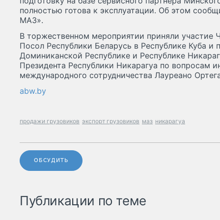
подготовку на базе сервисного партнера Минског
полностью готова к эксплуатации. Об этом сообщ
МАЗ».
В торжественном мероприятии приняли участие 
Посол Республики Беларусь в Республике Куба и 
Доминиканской Республике и Республике Никараг
Президента Республики Никарагуа по вопросам и
международного сотрудничества Лауреано Ортег
abw.by
продажи грузовиков
экспорт грузовиков
маз
никарагуа
ОБСУДИТЬ
Публикации по теме