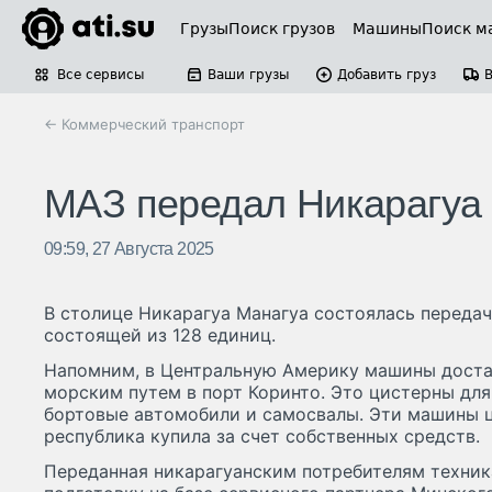
Грузы
Поиск грузов
Машины
Поиск м
Все сервисы
Ваши грузы
Добавить груз
← Коммерческий транспорт
МАЗ передал Никарагуа 
09:59, 27 Августа 2025
В столице Никарагуа Манагуа состоялась передач
состоящей из 128 единиц.
Напомним, в Центральную Америку машины доста
морским путем в порт Коринто. Это цистерны для
бортовые автомобили и самосвалы. Эти машины 
республика купила за счет собственных средств.
Переданная никарагуанским потребителям техни