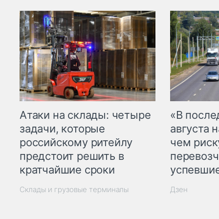
Атаки на склады: четыре
«В посл
задачи, которые
августа н
российскому ритейлу
чем рис
предстоит решить в
перевозч
кратчайшие сроки
успевшие
Склады и грузовые терминалы
Дзен