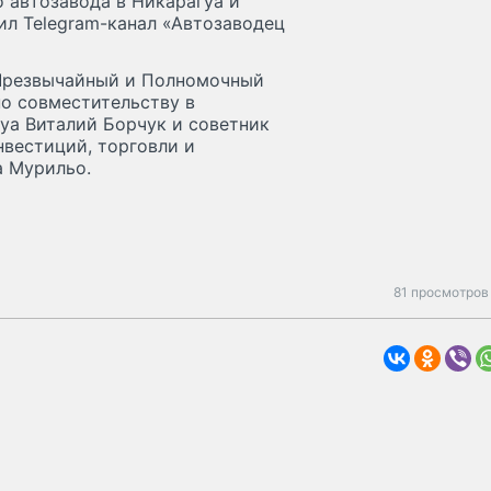
о автозавода в Никарагуа и
ил Telegram-канал «Автозаводец
Чрезвычайный и Полномочный
по совместительству в
уа Виталий Борчук и советник
нвестиций, торговли и
а Мурильо.
81 просмотров