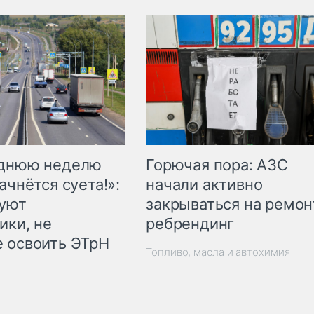
Горючая пора: АЗС
еднюю неделю
начали активно
ачнётся суета!»:
закрываться на ремон
куют
ребрендинг
ики, не
 освоить ЭТрН
Топливо, масла и автохимия