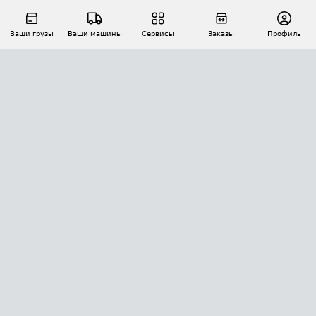
Ваши грузы
Ваши машины
Сервисы
Заказы
Профиль
АВТОМАТИЗАЦИЯ ПЕРЕВОЗОК
Площадки
Заказы
Торги
Тендеры
АТИ-Доки
GPS-мониторинг
АТИ Мессенджер
Цепочки грузов
API ATI.SU
ПОЛЕЗНОЕ
Расчет расстояний
БЕЗОПАСНОСТЬ
Академия ATI.SU
ATI.SU о безопасности
Звезды ATI.SU на вашем сайте
КОНТАКТЫ И ТАРИФЫ
Памятка по проверке контрагентов
Индекс ATI.SU FTL РФ
О системе ATI.SU
Светофор+
Средние ставки
ИНФОРМАЦИЯ
Контактная информация
Страхование