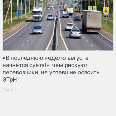
«В последнюю неделю августа
начнётся суета!»: чем рискуют
перевозчики, не успевшие освоить
ЭТрН
Дзен