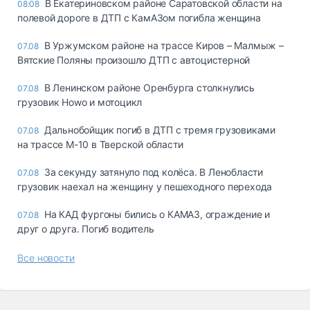
В Екатериновском районе Саратовской области на
08:08
полевой дороге в ДТП с КамАЗом погибла женщина
В Уржумском районе на трассе Киров – Малмыж –
07.08
Вятские Поляны произошло ДТП с автоцистерной
В Ленинском районе Оренбурга столкнулись
07.08
грузовик Howo и мотоцикл
Дальнобойщик погиб в ДТП с тремя грузовиками
07.08
на трассе М-10 в Тверской области
За секунду затянуло под колёса. В Ленобласти
07.08
грузовик наехал на женщину у пешеходного перехода
На КАД фургоны бились о КАМАЗ, ограждение и
07.08
друг о друга. Погиб водитель
Все новости