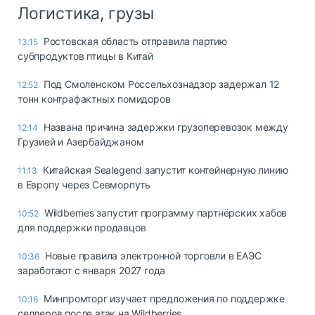
Логистика, грузы
Ростовская область отправила партию
13:15
субпродуктов птицы в Китай
Под Смоленском Россельхознадзор задержал 12
12:52
тонн контрафактных помидоров
Названа причина задержки грузоперевозок между
12:14
Грузией и Азербайджаном
Китайская Sealegend запустит контейнерную линию
11:13
в Европу через Севморпуть
Wildberries запустит программу партнёрских хабов
10:52
для поддержки продавцов
Новые правила электронной торговли в ЕАЭС
10:36
заработают с января 2027 года
Минпромторг изучает предложения по поддержке
10:16
селлеров после атак на Wildberries