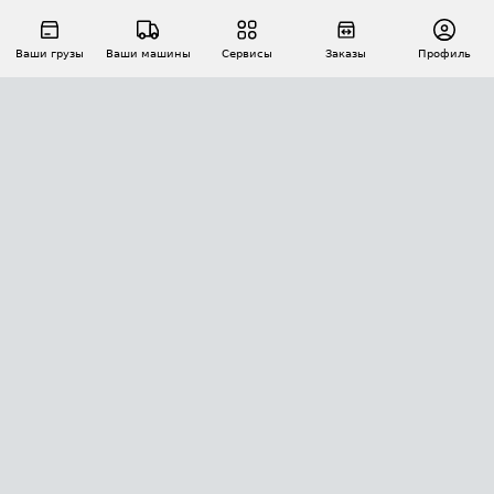
Ваши грузы
Ваши машины
Сервисы
Заказы
Профиль
АВТОМАТИЗАЦИЯ ПЕРЕВОЗОК
Площадки
Заказы
Торги
Тендеры
АТИ-Доки
GPS-мониторинг
АТИ Мессенджер
Цепочки грузов
API ATI.SU
ПОЛЕЗНОЕ
Расчет расстояний
БЕЗОПАСНОСТЬ
Академия ATI.SU
ATI.SU о безопасности
Звезды ATI.SU на вашем сайте
КОНТАКТЫ И ТАРИФЫ
Памятка по проверке контрагентов
Индекс ATI.SU FTL РФ
О системе ATI.SU
Светофор+
Средние ставки
ИНФОРМАЦИЯ
Контактная информация
Страхование