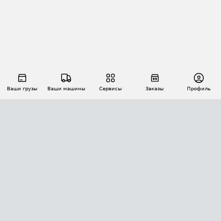
Ваши грузы
Ваши машины
Сервисы
Заказы
Профиль
АВТОМАТИЗАЦИЯ ПЕРЕВОЗОК
Площадки
Заказы
Торги
Тендеры
АТИ-Доки
GPS-мониторинг
АТИ Мессенджер
Цепочки грузов
API ATI.SU
ПОЛЕЗНОЕ
Расчет расстояний