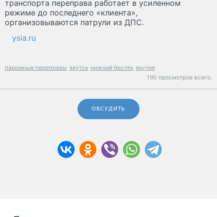
транспорта переправа работает в усиленном
режиме до последнего «клиента»,
организовываются патрули из ДПС.
ysia.ru
паромные переправы
якутск
нижний бестях
якутия
190 просмотров всего.
ОБСУДИТЬ