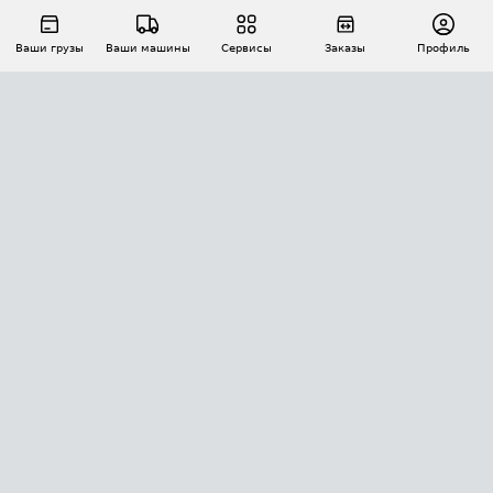
Ваши грузы
Ваши машины
Сервисы
Заказы
Профиль
АВТОМАТИЗАЦИЯ ПЕРЕВОЗОК
Площадки
Заказы
Торги
Тендеры
АТИ-Доки
GPS-мониторинг
АТИ Мессенджер
Цепочки грузов
API ATI.SU
ПОЛЕЗНОЕ
Расчет расстояний
БЕЗОПАСНОСТЬ
Академия ATI.SU
ATI.SU о безопасности
Звезды ATI.SU на вашем сайте
КОНТАКТЫ И ТАРИФЫ
Памятка по проверке контрагентов
Индекс ATI.SU FTL РФ
О системе ATI.SU
Светофор+
Средние ставки
ИНФОРМАЦИЯ
Контактная информация
Страхование