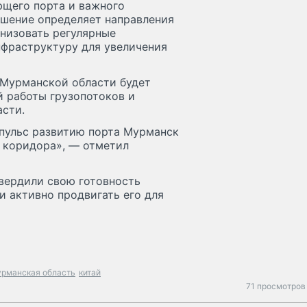
ющего порта и важного
ашение определяет направления
анизовать регулярные
нфраструктуру для увеличения
 Мурманской области будет
й работы грузопотоков и
асти.
мпульс развитию порта Мурманск
о коридора», — отметил
твердили свою готовность
и активно продвигать его для
рманская область
китай
71 просмотров