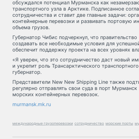
обсуждался потенциал Мурманска как незамерза
транспортного узла в Арктике. Подписанное согл
сотрудничества и ставит две главные задачи: орг
контейнерные перевозки и развивать портовую и
объема грузов.
Губернатор Чибис подчеркнул, что правительство
создавать все необходимые условия для успешно
обеспечит поддержку проекта на всех уровнях вл
«Я уверен, что это сотрудничество даст новый и
и укрепит роль Трансарктического транспортног
губернатор.
Представители New New Shipping Line также под
регулярно отправлять свои суда в порт Мурманск 
морских контейнерных перевозок.
murmansk.mk.ru
международные грузоперевозки
сотрудничество
морские порты
му