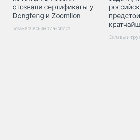
отозвали сертификаты у
российск
Dongfeng и Zoomlion
предстои
кратчайш
Коммерческий транспорт
Склады и гру