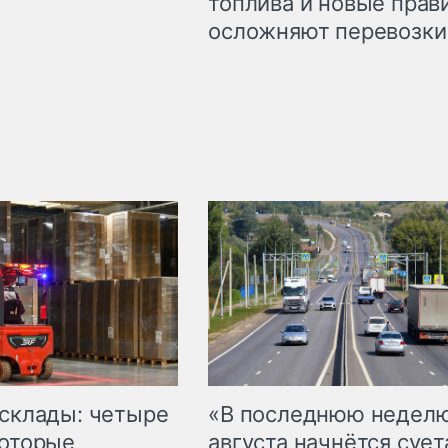
топлива и новые прав
осложняют перевозки
 склады: четыре
«В последнюю недел
которые
августа начнётся суета