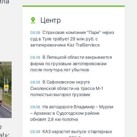
ила
Центр
Страховая компания "Пари" через
08.08
суд в Туле требует 29 млн руб. с
автоперевозчика Kaz TralServiece
В Липецкой области закрывается
08.08
фирма по грузовым автоперевозкам
после полутора лет убытков
В Сафоновском округе
08.08
Смоленской области на трассе М-1
полностью выгорел грузовик
На автодороге Владимир – Муром
08.08
– Арзамас в Судогодском районе
обновят 2,8 км полотна
ю
КАЗ нарастит выпуск стартерных
08.08
!»: