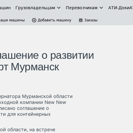
ашин
Грузовладельцам
Перевозчикам
АТИ-Доки
А
Ваши машины
Добавить машину
Заказы
лашение о развитии
орт Мурманск
бернатора Мурманской области
доходной компании New New
дписано соглашение о
ти для контейнерных
й области, на встрече