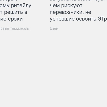
ому ритейлу
чем рискуют
т решить в
перевозчики, не
ие сроки
успевшие освоить ЭТ
зовые терминалы
Дзен