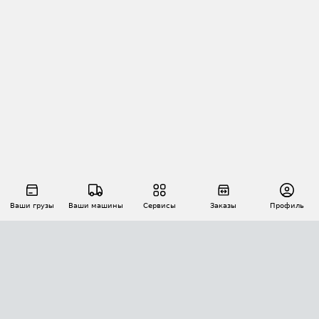
Ваши грузы
Ваши машины
Сервисы
Заказы
Профиль
АВТОМАТИЗАЦИЯ ПЕРЕВОЗОК
Площадки
Заказы
Торги
Тендеры
АТИ-Доки