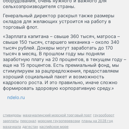
оборудования, очень нужного и важного для
сельхозпроизводителя страны.
Генеральный директор раскрыл также размеры
окладов для желающих устроится на работу в
торговый флот.
«Зарплата капитана – свыше 360 тысяч, матроса –
свыше 150 тысяч, старшего механика – около 340
тысяч рублей. Докеры могут заработать до 170
тысяч в месяц. В прошлом году мы подняли
заработную плату на 20 процентов, в текущем году –
еще на 15 процентов. Есть премиальный фонд, мы
стимулируем за рацпредложения, предоставляем
хороший социальный пакет и возможность
кадрового роста. И это правильно, иначе сложно
формировать здоровую корпоративную среду.»
ndelo.ru
стивидоры
махачкалинский морской торговый порт
грузооборот
зарплаты
персонал
морские грузоперевозки
планы на 2028 год
махачкала
дагестан
каспийское море