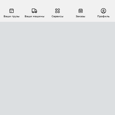
Ваши грузы
Ваши машины
Сервисы
Заказы
Профиль
АВТОМАТИЗАЦИЯ ПЕРЕВОЗОК
Площадки
Заказы
Торги
Тендеры
АТИ-Доки
GPS-мониторинг
АТИ Мессенджер
Цепочки грузов
API ATI.SU
ПОЛЕЗНОЕ
Расчет расстояний
БЕЗОПАСНОСТЬ
Академия ATI.SU
ATI.SU о безопасности
Звезды ATI.SU на вашем сайте
КОНТАКТЫ И ТАРИФЫ
Памятка по проверке контрагентов
Индекс ATI.SU FTL РФ
О системе ATI.SU
Светофор+
Средние ставки
ИНФОРМАЦИЯ