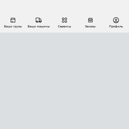
Ваши грузы
Ваши машины
Сервисы
Заказы
Профиль
АВТОМАТИЗАЦИЯ ПЕРЕВОЗОК
Площадки
Заказы
Торги
Тендеры
АТИ-Доки
GPS-мониторинг
АТИ Мессенджер
Цепочки грузов
API ATI.SU
ПОЛЕЗНОЕ
Расчет расстояний
БЕЗОПАСНОСТЬ
Академия ATI.SU
ATI.SU о безопасности
Звезды ATI.SU на вашем сайте
КОНТАКТЫ И ТАРИФЫ
Памятка по проверке контрагентов
Индекс ATI.SU FTL РФ