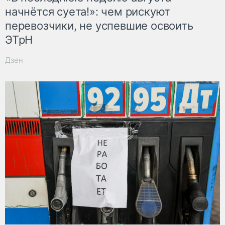
начнётся суета!»: чем рискуют
перевозчики, не успевшие освоить
ЭТрН
Дзен