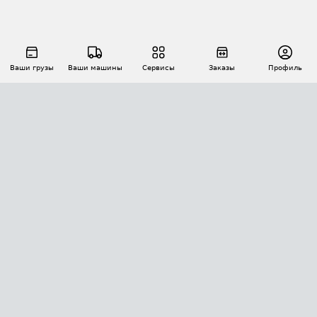
Ваши грузы
Ваши машины
Сервисы
Заказы
Профиль
АВТОМАТИЗАЦИЯ ПЕРЕВОЗОК
Площадки
Заказы
Торги
Тендеры
АТИ-Доки
GPS-мониторинг
АТИ Мессенджер
Цепочки грузов
API ATI.SU
ПОЛЕЗНОЕ
Расчет расстояний
БЕЗОПАСНОСТЬ
Академия ATI.SU
ATI.SU о безопасности
Звезды ATI.SU на вашем сайте
КОНТАКТЫ И ТАРИФЫ
Памятка по проверке контрагентов
Индекс ATI.SU FTL РФ