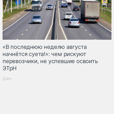
«В последнюю неделю августа
начнётся суета!»: чем рискуют
перевозчики, не успевшие освоить
ЭТрН
Дзен