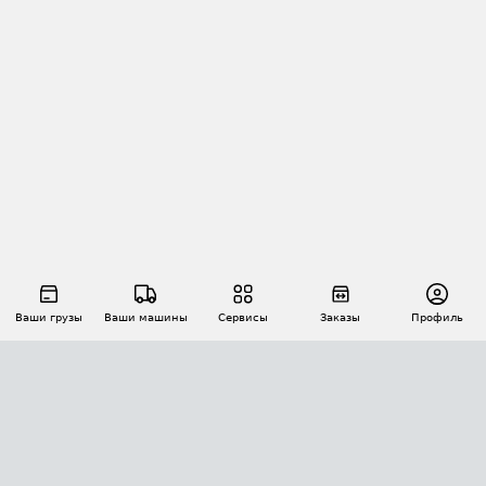
Ваши грузы
Ваши машины
Сервисы
Заказы
Профиль
АВТОМАТИЗАЦИЯ ПЕРЕВОЗОК
Площадки
Заказы
Торги
Тендеры
АТИ-Доки