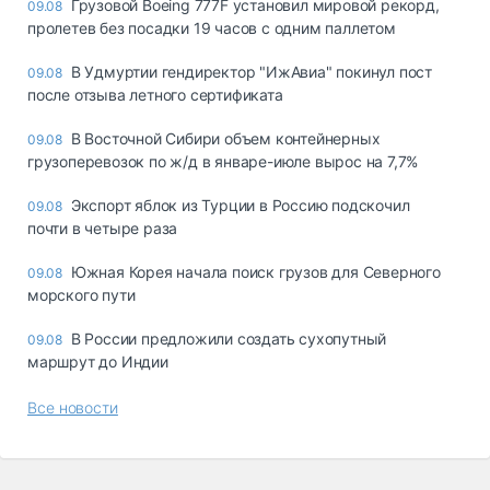
Грузовой Boeing 777F установил мировой рекорд,
09.08
пролетев без посадки 19 часов с одним паллетом
В Удмуртии гендиректор "ИжАвиа" покинул пост
09.08
после отзыва летного сертификата
В Восточной Сибири объем контейнерных
09.08
грузоперевозок по ж/д в январе-июле вырос на 7,7%
Экспорт яблок из Турции в Россию подскочил
09.08
почти в четыре раза
Южная Корея начала поиск грузов для Северного
09.08
морского пути
В России предложили создать сухопутный
09.08
маршрут до Индии
Все новости