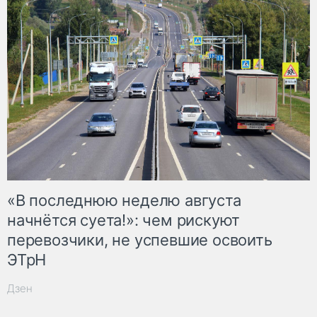
«В последнюю неделю августа
начнётся суета!»: чем рискуют
перевозчики, не успевшие освоить
ЭТрН
Дзен