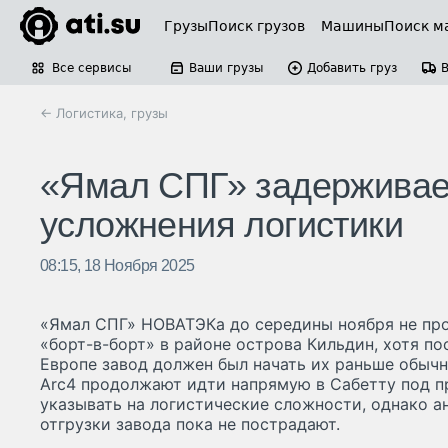
Грузы
Поиск грузов
Машины
Поиск м
Все сервисы
Ваши грузы
Добавить груз
← Логистика, грузы
«Ямал СПГ» задерживает
усложнения логистики
08:15, 18 Ноября 2025
«Ямал СПГ» НОВАТЭКа до середины ноября не про
«борт-в-борт» в районе острова Кильдин, хотя по
Европе завод должен был начать их раньше обычно
Arc4 продолжают идти напрямую в Сабетту под п
указывать на логистические сложности, однако а
отгрузки завода пока не пострадают.