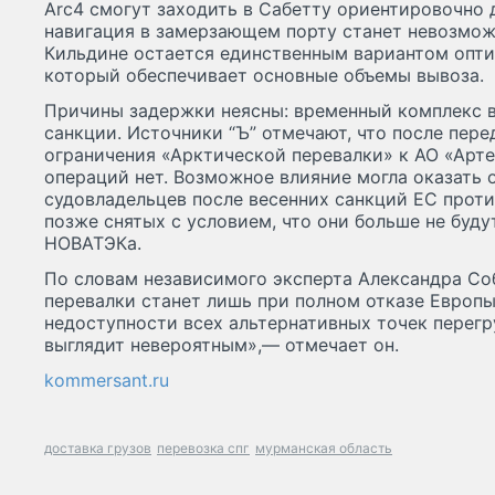
Arc4 смогут заходить в Сабетту ориентировочно
навигация в замерзающем порту станет невозмож
Кильдине остается единственным вариантом оптим
который обеспечивает основные объемы вывоза.
Причины задержки неясны: временный комплекс в
санкции. Источники “Ъ” отмечают, что после пере
ограничения «Арктической перевалки» к АО «Арт
операций нет. Возможное влияние могла оказать
судовладельцев после весенних санкций ЕС проти
позже снятых с условием, что они больше не буду
НОВАТЭКа.
По словам независимого эксперта Александра Со
перевалки станет лишь при полном отказе Европы
недоступности всех альтернативных точек перегр
выглядит невероятным»,— отмечает он.
kommersant.ru
доставка грузов
перевозка спг
мурманская область