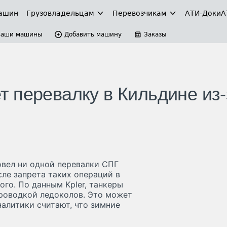
ашин
Грузовладельцам
Перевозчикам
АТИ-Доки
А
Ваши машины
Добавить машину
Заказы
 перевалку в Кильдине из-
вел ни одной перевалки СПГ
сле запрета таких операций в
го. По данным Kpler, танкеры
роводкой ледоколов. Это может
налитики считают, что зимние