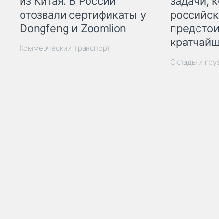
из Китая. В России
задачи, 
отозвали сертификаты у
российск
Dongfeng и Zoomlion
предстои
кратчайш
Коммерческий транспорт
Склады и гру