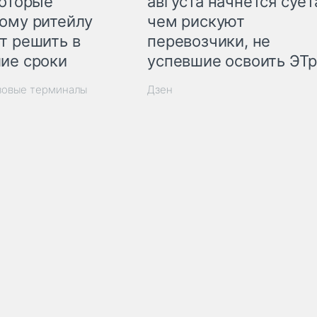
которые
августа начнётся суета
ому ритейлу
чем рискуют
т решить в
перевозчики, не
ие сроки
успевшие освоить ЭТ
зовые терминалы
Дзен