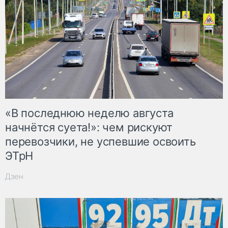
«В последнюю неделю августа
начнётся суета!»: чем рискуют
перевозчики, не успевшие освоить
ЭТрН
Дзен