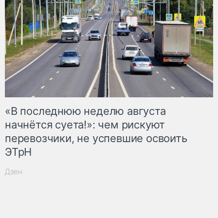
«В последнюю неделю августа
начнётся суета!»: чем рискуют
перевозчики, не успевшие освоить
ЭТрН
Дзен