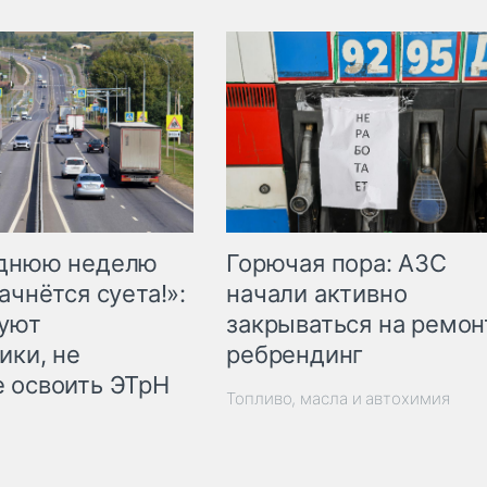
Горючая пора: АЗС
еднюю неделю
начали активно
ачнётся суета!»:
закрываться на ремон
куют
ребрендинг
ики, не
 освоить ЭТрН
Топливо, масла и автохимия