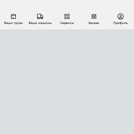
Ваши грузы
Ваши машины
Сервисы
Заказы
Профиль
АВТОМАТИЗАЦИЯ ПЕРЕВОЗОК
Площадки
Заказы
Торги
Тендеры
АТИ-Доки
GPS-мониторинг
АТИ Мессенджер
Цепочки грузов
API ATI.SU
ПОЛЕЗНОЕ
Расчет расстояний
БЕЗОПАСНОСТЬ
Академия ATI.SU
ATI.SU о безопасности
Звезды ATI.SU на вашем сайте
КОНТАКТЫ И ТАРИФЫ
Памятка по проверке контрагентов
Индекс ATI.SU FTL РФ
О системе ATI.SU
Светофор+