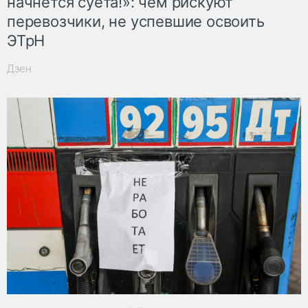
начнётся суета!»: чем рискуют
перевозчики, не успевшие освоить
ЭТрН
Дзен