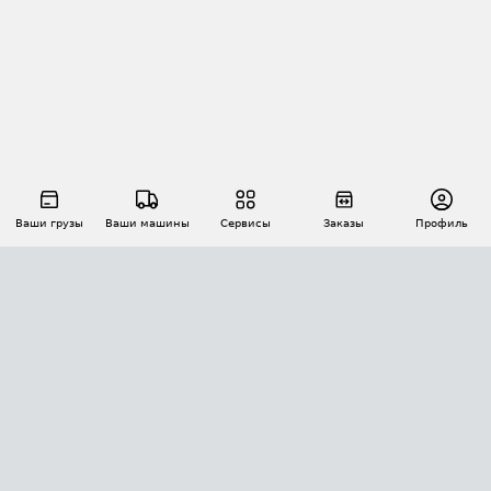
Ваши грузы
Ваши машины
Сервисы
Заказы
Профиль
АВТОМАТИЗАЦИЯ ПЕРЕВОЗОК
Площадки
Заказы
Торги
Тендеры
АТИ-Доки
GPS-мониторинг
АТИ Мессенджер
Цепочки грузов
API ATI.SU
ПОЛЕЗНОЕ