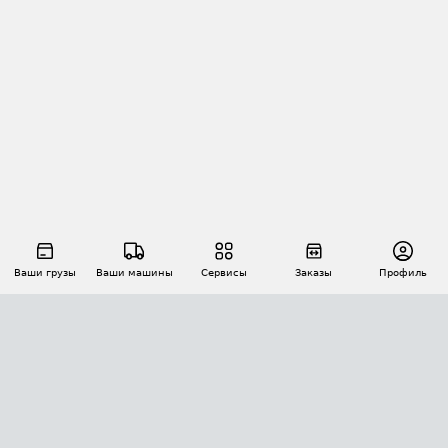
Ваши грузы
Ваши машины
Сервисы
Заказы
Профиль
АВТОМАТИЗАЦИЯ ПЕРЕВОЗОК
Площадки
Заказы
Торги
Тендеры
АТИ-Доки
GPS-мониторинг
АТИ Мессенджер
Цепочки грузов