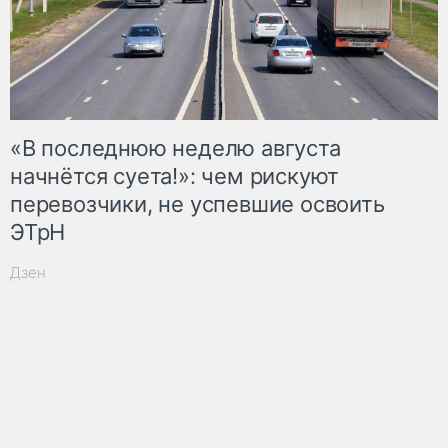
«В последнюю неделю августа
начнётся суета!»: чем рискуют
перевозчики, не успевшие освоить
ЭТрН
Дзен