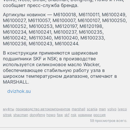
сообщает пресс-служба бренда.
Артикулы новинок — M6100018, M6110011, M6100249,
M6100027, M6110057, M6100007, M6100107, M6100250,
M6100252, M6100253, M6120197, M6120198,
M6100234, M6100241, M6100237, M6100235,
M6100242, M6110340, M6100240, M6100233,
M6100236, M6100243, M6100244.
В конструкции применяются шариковые
подшипники SKF и NSK; в производстве
используется силиконовое масло Wacker,
обеспечивающее стабильную работу узла в
широком температурном диапазоне, отмечают в
MARSHALL.
dvizhok.su
муфты
производство автокомпонентов
marshall
scania
man
volvo
iveco
sitrak
shacman
dongfeng
howo
faw
skf
nsk
новинки
россия
59 просмотров всего.