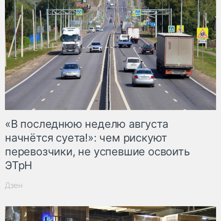
«В последнюю неделю августа
начнётся суета!»: чем рискуют
перевозчики, не успевшие освоить
ЭТрН
Дзен