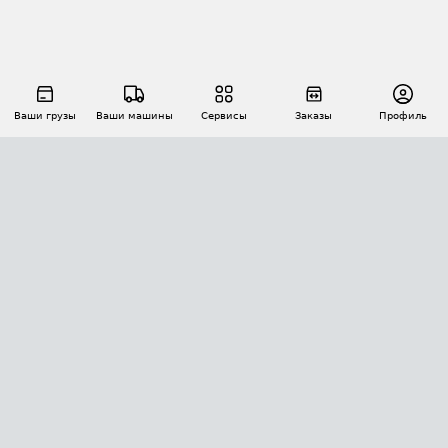
Ваши грузы
Ваши машины
Сервисы
Заказы
Профиль
АВТОМАТИЗАЦИЯ ПЕРЕВОЗОК
Площадки
Заказы
Торги
Тендеры
АТИ-Доки
GPS-мониторинг
АТИ Мессенджер
Цепочки грузов
API ATI.SU
ПОЛЕЗНОЕ
Расчет расстояний
БЕЗОПАСНОСТЬ
Академия ATI.SU
ATI.SU о безопасности
Звезды ATI.SU на вашем сайте
КОНТАКТЫ И ТАРИФЫ