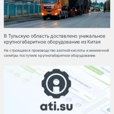
Логистика, грузы
Негабаритные и
опасные грузы
Безопасность и
страхование
В Тульскую область доставлено уникальное
Таможня и ВЭД
крупногабаритное оборудование из Китая
Склады и
На строящееся производство азотной кислоты и аммиачной
грузовые
селитры поступило крупногабаритное оборудование.
терминалы
Коммерческий
транспорт
Спецтехника
Автосервис,
запчасти, шины
Топливо, масла и
Дзен
автохимия