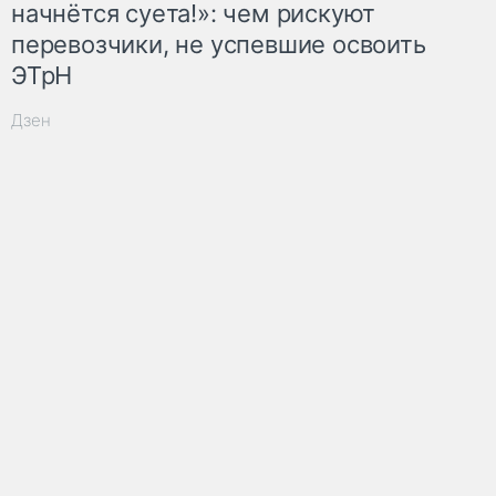
начнётся суета!»: чем рискуют
перевозчики, не успевшие освоить
ЭТрН
Дзен