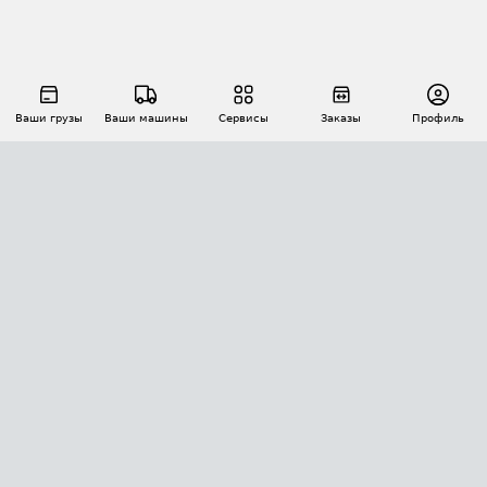
Ваши грузы
Ваши машины
Сервисы
Заказы
Профиль
АВТОМАТИЗАЦИЯ ПЕРЕВОЗОК
Площадки
Заказы
Торги
Тендеры
АТИ-Доки
GPS-мониторинг
АТИ Мессенджер
Цепочки грузов
API ATI.SU
ПОЛЕЗНОЕ
Расчет расстояний
БЕЗОПАСНОСТЬ
Академия ATI.SU
ATI.SU о безопасности
Звезды ATI.SU на вашем сайте
КОНТАКТЫ И ТАРИФЫ