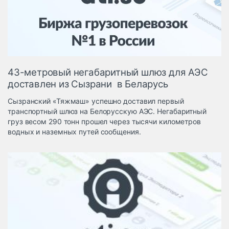
Логистика, грузы
Негабаритные и
опасные грузы
Безопасность и
страхование
43-метровый негабаритный шлюз для АЭС
Таможня и ВЭД
доставлен из Сызрани в Беларусь
Склады и
Сызранский «Тяжмаш» успешно доставил первый
грузовые
транспортный шлюз на Белорусскую АЭС. Негабаритный
терминалы
груз весом 290 тонн прошел через тысячи километров
Коммерческий
водных и наземных путей сообщения.
транспорт
Спецтехника
Автосервис,
запчасти, шины
Топливо, масла и
Дзен
автохимия