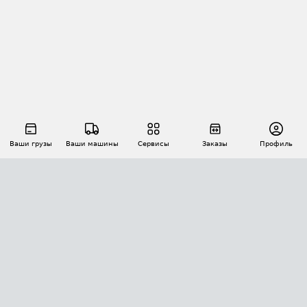
Ваши грузы
Ваши машины
Сервисы
Заказы
Профиль
АВТОМАТИЗАЦИЯ ПЕРЕВОЗОК
Площадки
Заказы
Торги
Тендеры
АТИ-Доки
GPS-мониторинг
АТИ Мессенджер
Цепочки грузов
API ATI.SU
ПОЛЕЗНОЕ