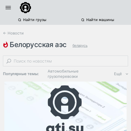
Найти грузы
Найти машины
← Новости
белорусская аэс
беларусь
мультимодальные перевозки негабаритных грузов
новгородская область
Автомобильные
Популярные темы:
Ещё
грузоперевозки
Региональная
логистика
ЭДО, ИТ в
логистике
Дороги,
инфраструктура