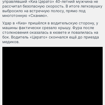
управлявший «Киа Церато» 40-летний мужчина не
рассчитал безопасную скорость. В итоге легковушку
выбросило на встречную полосу, прямо под
многотонную «Сканию».
Удар в «Киа» пришёлся в водительскую сторону, у
машины фактически срезало крышу. Фура после
столкновения оказалась в кювете и повалилась на
бок. Водитель «Церато» скончался ещё до приезда
медиков.