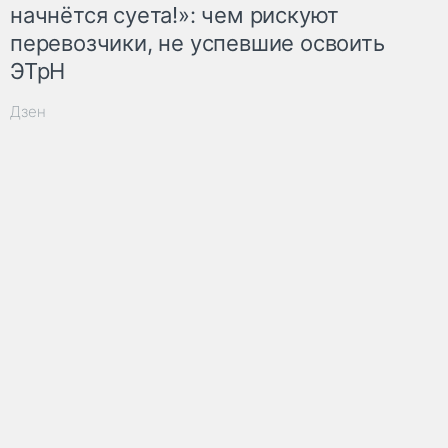
начнётся суета!»: чем рискуют
перевозчики, не успевшие освоить
ЭТрН
Дзен