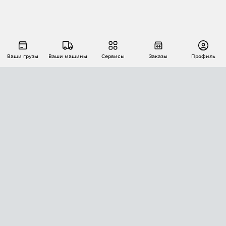
Ваши грузы
Ваши машины
Сервисы
Заказы
Профиль
АВТОМАТИЗАЦИЯ ПЕРЕВОЗОК
Площадки
Заказы
Торги
Тендеры
АТИ-Доки
GPS-мониторинг
АТИ Мессенджер
Цепочки грузов
API ATI.SU
ПОЛЕЗНОЕ
Расчет расстояний
БЕЗОПАСНОСТЬ
Академия ATI.SU
ATI.SU о безопасности
Звезды ATI.SU на вашем сайте
КОНТАКТЫ И ТАРИФЫ