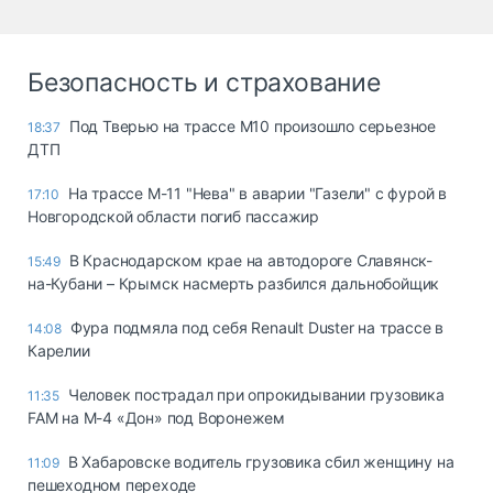
Безопасность и страхование
Под Тверью на трассе М10 произошло серьезное
18:37
ДТП
На трассе М-11 "Нева" в аварии "Газели" с фурой в
17:10
Новгородской области погиб пассажир
В Краснодарском крае на автодороге Славянск-
15:49
на-Кубани – Крымск насмерть разбился дальнобойщик
Фура подмяла под себя Renault Duster на трассе в
14:08
Карелии
Человек пострадал при опрокидывании грузовика
11:35
FAM на М-4 «Дон» под Воронежем
В Хабаровске водитель грузовика сбил женщину на
11:09
пешеходном переходе