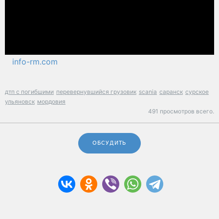
info-rm.com
дтп с погибшими
перевернувшийся грузовик
scania
саранск
сурское
ульяновск
мордовия
491 просмотров всего.
ОБСУДИТЬ