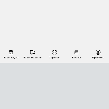
Ваши грузы
Ваши машины
Сервисы
Заказы
Профиль
АВТОМАТИЗАЦИЯ ПЕРЕВОЗОК
Площадки
Заказы
Торги
Тендеры
АТИ-Доки
GPS-мониторинг
АТИ Мессенджер
Цепочки грузов
API ATI.SU