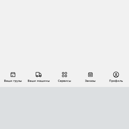
Ваши грузы
Ваши машины
Сервисы
Заказы
Профиль
АВТОМАТИЗАЦИЯ ПЕРЕВОЗОК
Площадки
Заказы
Торги
Тендеры
АТИ-Доки