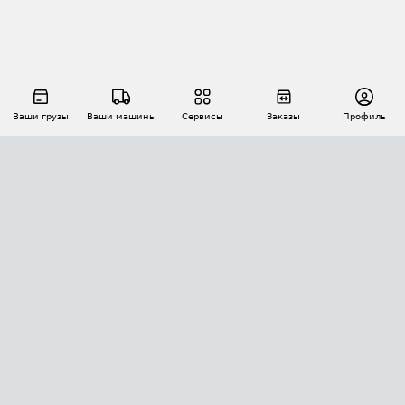
Ваши грузы
Ваши машины
Сервисы
Заказы
Профиль
АВТОМАТИЗАЦИЯ ПЕРЕВОЗОК
Площадки
Заказы
Торги
Тендеры
АТИ-Доки
GPS-мониторинг
АТИ Мессенджер
Цепочки грузов
API ATI.SU
ПОЛЕЗНОЕ
Расчет расстояний
БЕЗОПАСНОСТЬ
Академия ATI.SU
ATI.SU о безопасности