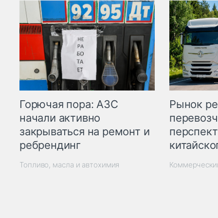
Горючая пора: АЗС
Рынок ре
начали активно
перевозч
закрываться на ремонт и
перспект
ребрендинг
китайско
Топливо, масла и автохимия
Коммерчески