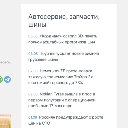
Автосервис, запчасти,
шины
«Кордиант» освоил 3D-печать
05.08
полномасштабных прототипов шин
Toyo выпускает новые зимние
03.08
грузовые шины
всего.
Немецкая ZF презентовала
02.08
тяжелую трансмиссию TraXon 2 с
экономией горючего до 73%
Nokian Tyres вышла в плюс в
02.08
первом полугодии с операционной
прибылью 17 млн евро
Россиян предупреждают о росте
01.08
цен на СТО