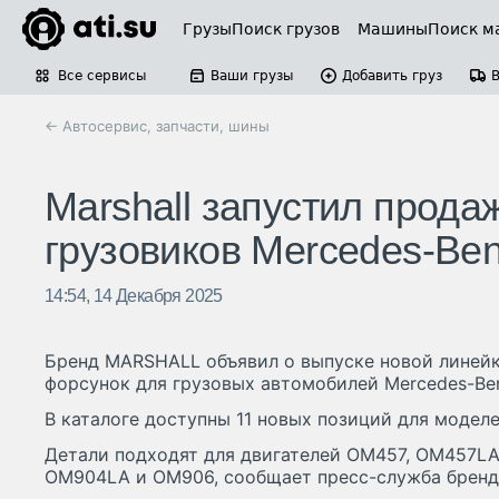
Грузы
Поиск грузов
Машины
Поиск м
Все сервисы
Ваши грузы
Добавить груз
← Автосервис, запчасти, шины
Marshall запустил прод
грузовиков Mercedes-Be
14:54, 14 Декабря 2025
Бренд MARSHALL объявил о выпуске новой линей
форсунок для грузовых автомобилей Mercedes-Be
В каталоге доступны 11 новых позиций для моделей
Детали подходят для двигателей OM457, OM457LA
OM904LA и OM906, сообщает пресс-служба бренд