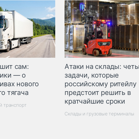
шит сам:
Атаки на склады: чет
ики — о
задачи, которые
ивах нового
российскому ритейлу
го тягача
предстоит решить в
кратчайшие сроки
й транспорт
Склады и грузовые терминалы