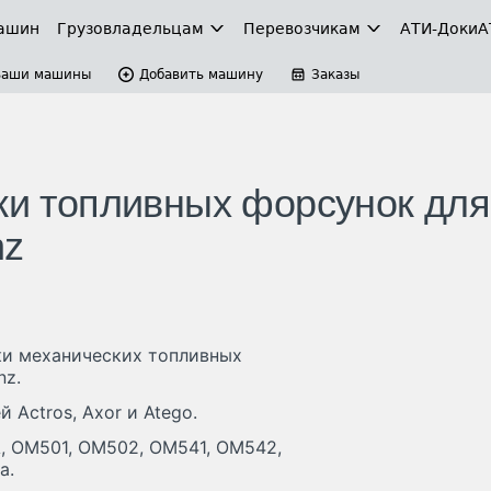
ашин
Грузовладельцам
Перевозчикам
АТИ-Доки
А
Ваши машины
Добавить машину
Заказы
ажи топливных форсунок для
nz
ки механических топливных
nz.
 Actros, Axor и Atego.
, OM501, OM502, OM541, OM542,
а.