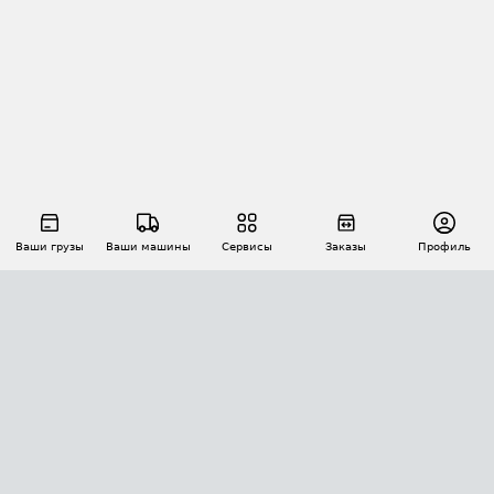
Ваши грузы
Ваши машины
Сервисы
Заказы
Профиль
АВТОМАТИЗАЦИЯ ПЕРЕВОЗОК
Площадки
Заказы
Торги
Тендеры
АТИ-Доки
GPS-мониторинг
АТИ Мессенджер
Цепочки грузов
API ATI.SU