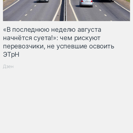
«В последнюю неделю августа
начнётся суета!»: чем рискуют
перевозчики, не успевшие освоить
ЭТрН
Дзен