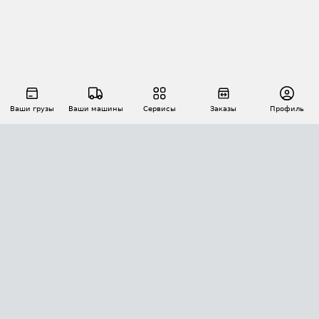
Ваши грузы
Ваши машины
Сервисы
Заказы
Профиль
АВТОМАТИЗАЦИЯ ПЕРЕВОЗОК
Площадки
Заказы
Торги
Тендеры
АТИ-Доки
GPS-мониторинг
АТИ Мессенджер
Цепочки грузов
API ATI.SU
ПОЛЕЗНОЕ
Расчет расстояний
БЕЗОПАСНОСТЬ
Академия ATI.SU