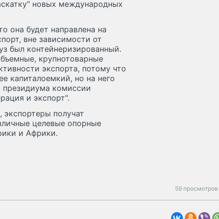
аскатку" новых международных
то она будет направлена на
порт, вне зависимости от
руз был контейнеризированный.
объемные, крупнотоварные
ктивности экспорта, потому что
ее капиталоемкий, но на него
ии президиума комиссии
рация и экспорт".
, экспортеры получат
зличные целевые опорные
рики и Африки.
59 просмотров 