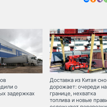
Доставка из Китая сно
ров
дорожает: очереди на
дили о
границе, нехватка
ых задержках
топлива и новые прав
осложняют перевозки