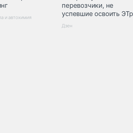
инг
перевозчики, не
успевшие освоить ЭТ
ла и автохимия
Дзен