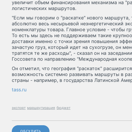
увеличит объем финансирования механизма на "р
логистических маршрутов.
"Если мы говорим о "раскатке" нового маршрута, 
абсолютно весь несырьевой неэнергетический экс
номенклатуры товара. Главное условие - чтобы г
То есть мы здесь не поддерживаем такие крупно
доставки именно с точки зрения повышения эффе
зачастую груз, который идет на сухогрузе, он мен
тратятся те же расходы", - сказал он на заседан
Госсовета по направлению "Международная коопе
Он отметил, что география "раскаток" расширится
возможность системно развивать маршруты в ра
страны - например, в государства Латинской Аме
tass.ru
экспорт
маршрутизация
бюджет
ОБСУДИТЬ