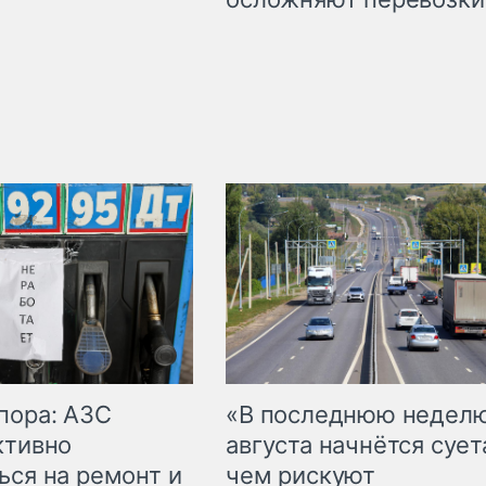
пора: АЗС
«В последнюю недел
ктивно
августа начнётся суета
ься на ремонт и
чем рискуют