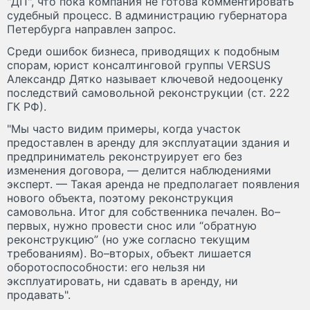
"ДП", что пока компания не готова комментировать
судебный процесс. В администрацию губернатора
Петербурга направлен запрос.
Среди ошибок бизнеса, приводящих к подобным
спорам, юрист консалтинговой группы VERSUS
Александр Дятко называет ключевой недооценку
последствий самовольной реконструкции (ст. 222
ГК РФ).
"Мы часто видим примеры, когда участок
предоставлен в аренду для эксплуатации здания и
предприниматель реконструирует его без
изменения договора, — делится наблюдениями
эксперт. — Такая аренда не предполагает появления
нового объекта, поэтому реконструкция
самовольна. Итог для собственника печален. Во–
первых, нужно провести снос или “обратную
реконструкцию” (но уже согласно текущим
требованиям). Во–вторых, объект лишается
оборотоспособности: его нельзя ни
эксплуатировать, ни сдавать в аренду, ни
продавать".