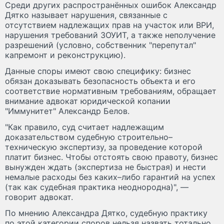
Среди других распространённых ошибок Александр
Дятко называет нарушения, связанные с
отсутствием надлежащих прав на участок или ВРИ,
нарушения требований ЗОУИТ, а также неполучение
разрешений (условно, собственник "перепутал"
капремонт и реконструкцию).
Данные споры имеют свою специфику: бизнес
обязан доказывать безопасность объекта и его
соответствие нормативным требованиям, обращает
внимание адвокат юридической копании
"Иммунитет" Александр Белов.
"Как правило, суд считает надлежащим
доказательством судебную строительно–
техническую экспертизу, за проведение которой
платит бизнес. Чтобы отстоять свою правоту, бизнес
вынужден ждать (экспертиза не быстрая) и нести
немалые расходы без каких–либо гарантий на успех
(так как судебная практика неоднородна)", —
говорит адвокат.
По мнению Александра Дятко, судебную практику
по этой категории споров нельзя назвать тотально