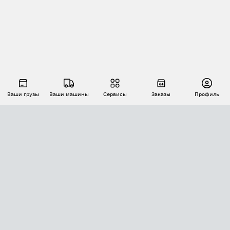
Ваши грузы
Ваши машины
Сервисы
Заказы
Профиль
АВТОМАТИЗАЦИЯ ПЕРЕВОЗОК
Площадки
Заказы
Торги
Тендеры
АТИ-Доки
GPS-мониторинг
АТИ Мессенджер
Цепочки грузов
API ATI.SU
ПОЛЕЗНОЕ