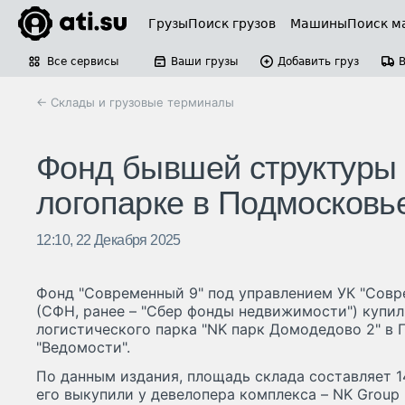
Грузы
Поиск грузов
Машины
Поиск м
Все сервисы
Ваши грузы
Добавить груз
← Склады и грузовые терминалы
Фонд бывшей структуры 
логопарке в Подмосковь
12:10, 22 Декабря 2025
Фонд "Современный 9" под управлением УК "Сов
(СФН, ранее – "Сбер фонды недвижимости") купил
логистического парка "NK парк Домодедово 2" в 
"Ведомости".
По данным издания, площадь склада составляет 1
его выкупили у девелопера комплекса – NK Group 