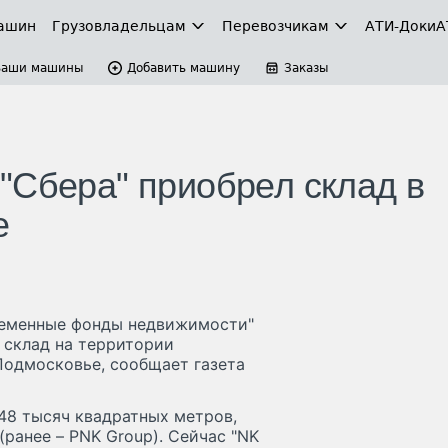
ашин
Грузовладельцам
Перевозчикам
АТИ-Доки
А
Ваши машины
Добавить машину
Заказы
"Сбера" приобрел склад в
е
ременные фонды недвижимости"
 склад на территории
Подмосковье, сообщает газета
48 тысяч квадратных метров,
(ранее – PNK Group). Сейчас "NK