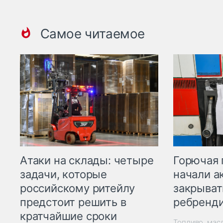
Самое читаемое
Горючая 
Атаки на склады: четыре
начали а
задачи, которые
закрыват
российскому ритейлу
ребренд
предстоит решить в
кратчайшие сроки
Топливо, мас