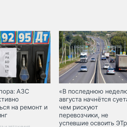
пора: АЗС
«В последнюю недел
ктивно
августа начнётся суета
ься на ремонт и
чем рискуют
инг
перевозчики, не
успевшие освоить ЭТ
ла и автохимия