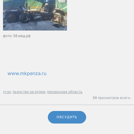
фото: 58.мвд.рф
www.mkpenza.ru
угон
пьянство за рулем
пензенская область
88 просмотров всего.
ОБСУДИТЬ