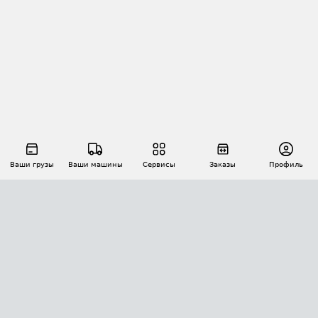
Ваши грузы
Ваши машины
Сервисы
Заказы
Профиль
АВТОМАТИЗАЦИЯ ПЕРЕВОЗОК
Площадки
Заказы
Торги
Тендеры
АТИ-Доки
GPS-мониторинг
АТИ Мессенджер
Цепочки грузов
API ATI.SU