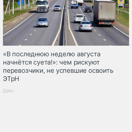
«В последнюю неделю августа
начнётся суета!»: чем рискуют
перевозчики, не успевшие освоить
ЭТрН
Дзен