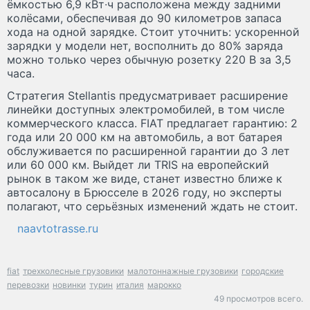
ёмкостью 6,9 кВт∙ч расположена между задними
колёсами, обеспечивая до 90 километров запаса
хода на одной зарядке. Стоит уточнить: ускоренной
зарядки у модели нет, восполнить до 80% заряда
можно только через обычную розетку 220 В за 3,5
часа.
Стратегия Stellantis предусматривает расширение
линейки доступных электромобилей, в том числе
коммерческого класса. FIAT предлагает гарантию: 2
года или 20 000 км на автомобиль, а вот батарея
обслуживается по расширенной гарантии до 3 лет
или 60 000 км. Выйдет ли TRIS на европейский
рынок в таком же виде, станет известно ближе к
автосалону в Брюсселе в 2026 году, но эксперты
полагают, что серьёзных изменений ждать не стоит.
naavtotrasse.ru
fiat
трехколесные грузовики
малотоннажные грузовики
городские
перевозки
новинки
турин
италия
марокко
49 просмотров всего.