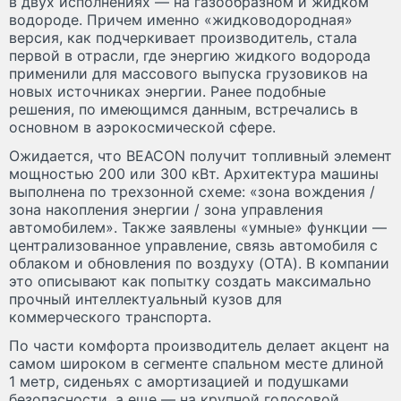
в двух исполнениях — на газообразном и жидком
водороде. Причем именно «жидководородная»
версия, как подчеркивает производитель, стала
первой в отрасли, где энергию жидкого водорода
применили для массового выпуска грузовиков на
новых источниках энергии. Ранее подобные
решения, по имеющимся данным, встречались в
основном в аэрокосмической сфере.
Ожидается, что BEACON получит топливный элемент
мощностью 200 или 300 кВт. Архитектура машины
выполнена по трехзонной схеме: «зона вождения /
зона накопления энергии / зона управления
автомобилем». Также заявлены «умные» функции —
централизованное управление, связь автомобиля с
облаком и обновления по воздуху (OTA). В компании
это описывают как попытку создать максимально
прочный интеллектуальный кузов для
коммерческого транспорта.
По части комфорта производитель делает акцент на
самом широком в сегменте спальном месте длиной
1 метр, сиденьях с амортизацией и подушками
безопасности, а еще — на крупной голосовой