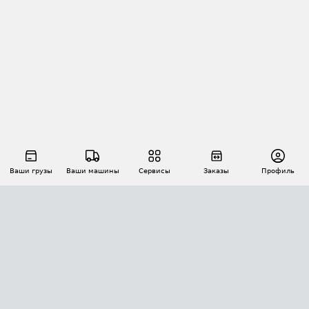
Ваши грузы
Ваши машины
Сервисы
Заказы
Профиль
АВТОМАТИЗАЦИЯ ПЕРЕВОЗОК
Площадки
Заказы
Торги
Тендеры
АТИ-Доки
GPS-мониторинг
АТИ Мессенджер
Цепочки грузов
API ATI.SU