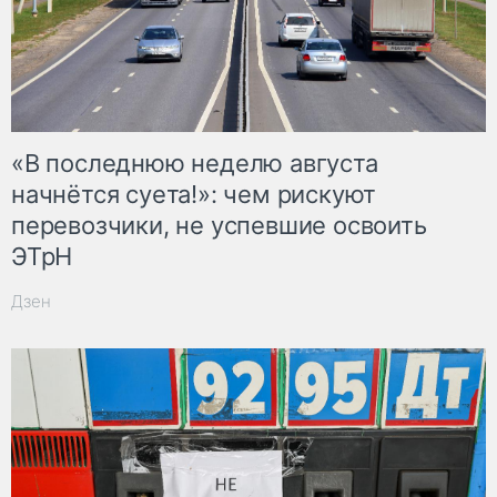
«В последнюю неделю августа
начнётся суета!»: чем рискуют
перевозчики, не успевшие освоить
ЭТрН
Дзен