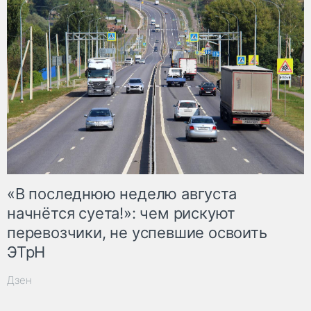
«В последнюю неделю августа
начнётся суета!»: чем рискуют
перевозчики, не успевшие освоить
ЭТрН
Дзен