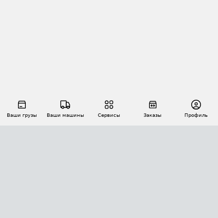
Ваши грузы
Ваши машины
Сервисы
Заказы
Профиль
АВТОМАТИЗАЦИЯ ПЕРЕВОЗОК
Площадки
Заказы
Торги
Тендеры
АТИ-Доки
GPS-мониторинг
АТИ Мессенджер
Цепочки грузов
API ATI.SU